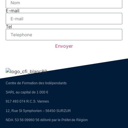
E-mail
Tel
Envoyer
Centre de Formation des Indépendants
SARL au capital de 1 000 €
917 493 074 R.C.S. Vannes
12, Rue St Symphorien – 56450 SURZUR
NDA: 53 56 09960 56 délivré par le Préfet de Région